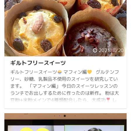
2021/8/20
ギルトフリースイーツ
ギルトフリースイーツ
マフィン編
グルテンフ
リー、砂糖、乳製品不使用のスイーツを研究してい
ます。 「マフィン編」 今日のスイーツレッスンの
ランチでお出しするために作ったのは新作。 粉は大
豆粉+米粉メインで4種類配合したら、大成功
し
っとりもっちり感のあるマフィンになりました。
メインを大豆粉とバナナ粉 大豆粉とアーモンド粉と
変えてそれぞれのおいしさが出ていておいしいで
す。 “グルテン ...