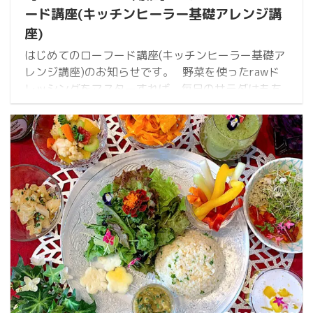
ード講座(キッチンヒーラー基礎アレンジ講
座)
はじめてのローフード講座(キッチンヒーラー基礎ア
レンジ講座)のお知らせです。 野菜を使ったrawド
レッシングをマスターすれば、毎日のサラダはもち
ろん、さまざまなメニューにアレンジ可能で、お野
菜料理のレパートリーがぐんと増えます。 オリジ
ナルアレンジメニューを加えた実習ではテキスト内
のドレッシングから6種、タレ2種をつくり、デザー
トを含む全12品目を一緒に作りながら学べます。 難
しい調理もなく、ローフードを毎日のレシピに加え
るのにピッタリなレッスンです。 今回は2日 ...