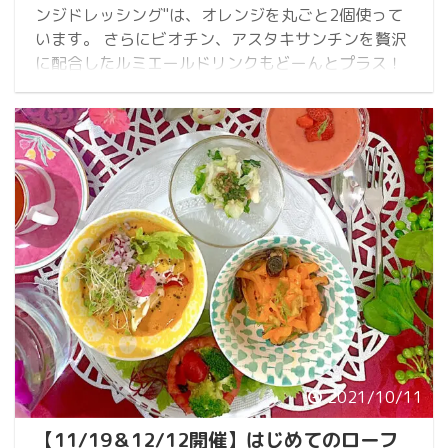
ンジドレッシング"は、オレンジを丸ごと2個使って
います。 さらにビオチン、アスタキサンチンを贅沢
に配合したルミエールドリンクもどーんとプラス！
飲めるドレッシングは、抗酸化効果、美肌効果抜群
です。 サラダにもよく合います 『アンチエイジン
グじゃなくて、リバースエイジングだよー！若返っ
ちゃうよー！と』盛り上がりましたww 今回お出し
したお水も、オレンジスパー ...
2021/10/11
【11/19＆12/12開催】はじめてのローフ