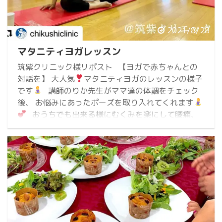
2021/8/28
マタニティヨガレッスン
筑紫クリニック様リポスト 【ヨガで赤ちゃんとの
対話を】 大人気
マタニティヨガのレッスンの様子
です
講師のりか先生がママ達の体調をチェック
後、 お悩みにあったポーズを取り入れてくれます
おうちでも出来る様にむくみを楽にして腰痛、
背中の痛みを軽くする動きをやりました❣ ...