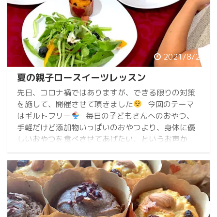
2021/8/22
夏の親子ロースイーツレッスン
先日、コロナ禍ではありますが、できる限りの対策
を施して、開催させて頂きました
今回のテーマ
はギルトフリー
毎日の子どもさんへのおやつ、
手軽だけど添加物いっぱいのおやつより、身体に優
しいおやつを食べさせてあげたい、というお声か
ら、事前におやつの好みなど伺いメニュー決めから
行い、レッスンさせていただきました。
野菜と
果物ソースのベジフルパンナコッタ
新作です!! 乳
製品、砂糖、卵、グルテン不使用でもと ...