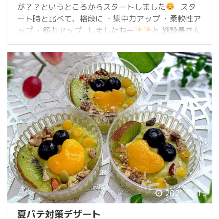
が？？というところからスタートしました
スタ
ート時と比べて、格段に ・集中力アップ ・柔軟性ア
ップ ・筋力アップ しましたねー
と 施設長さん
と感慨深くお話しました。 週一回のリフレッシュ
時間にしてくださっているよう ...
2021/8/13
夏バテ対策デザート