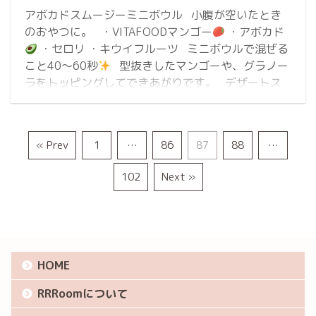
アボカドスムージーミニボウル 小腹が空いたとき
のおやつに。 ・VITAFOODマンゴー
・アボカド
・セロリ ・キウイフルーツ ミニボウルで混ぜる
こと40〜60秒
型抜きしたマンゴーや、グラノー
ラをトッピングしてできあがりです。 デザートス
ムージーでおやつでも栄養補給して夏バテ対策
« Prev
1
…
86
87
88
…
102
Next »
HOME
RRRoomについて