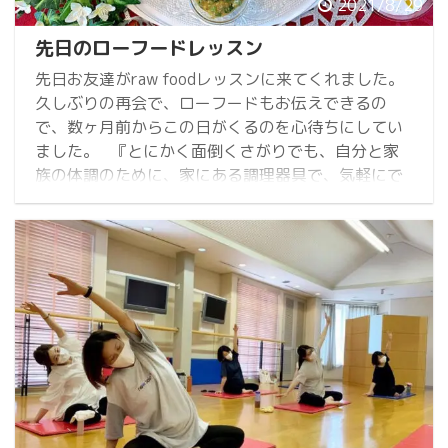
2021/8/29
先日のローフードレッスン
先日お友達がraw foodレッスンに来てくれました。
久しぶりの再会で、ローフードもお伝えできるの
で、数ヶ月前からこの日がくるのを心待ちにしてい
ました。 『とにかく面倒くさがりでも、自分と家
族の体調のために、家にある調理器具で、気軽にで
きるローフード献立を教えてほしいー』と リクエス
ト頂いていたので、ドレッシング4種類と体調にあわ
せた献立10品目を作りました。 ①腸元気、疲労回
復ローグリーンスムージー "ミルクパイン" パイナッ
プル入りのスムージー、ちょっと珍しいミルクパイ
ン ...