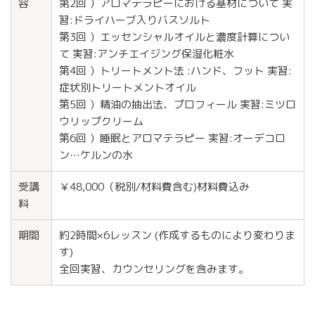
容
第2回 ）アロマテラピーにおける基材について 実
習:ドライハーブ入りバスソルト
第3回 ）エッセンシャルオイルと濃度計算につい
て 実習:アンチエイジング保湿化粧水
第4回 ）トリートメント法 :ハンド、フット 実習:
症状別トリートメントオイル
第5回 ）精油の抽出法、プロフィール 実習:ミツロ
ウリップクリーム
第6回 ）睡眠とアロマテラピー 実習:オーデコロ
ン…ケルンの水
受講
￥48,000（税別/材料費含む)材料費込み
料
期間
約2時間×6レッスン (作成するものにより変わりま
す)
全回実習、カウンセリングを含みます。