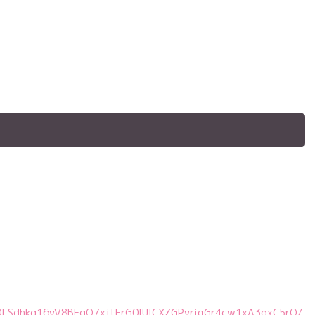
IpQLSdhkq16vV8BFqO7xjtErG0lUICXZGPvrigGr4cw1xA3gxC5rQ/