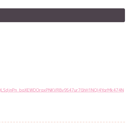
IpQLSdjnPn_bqXEWDOrqxPNKVR8v9S47ur7GhH1NQI4YqrMk474N