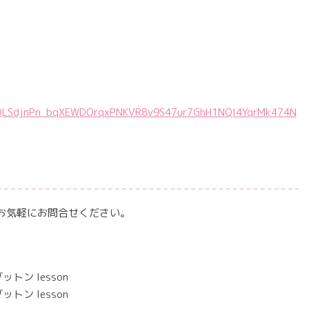
IpQLSdjnPn_bqXEWDOrqxPNKVR8v9S47ur7GhH1NQI4YqrMk474N
お気軽にお問合せください。
トン lesson
トン lesson