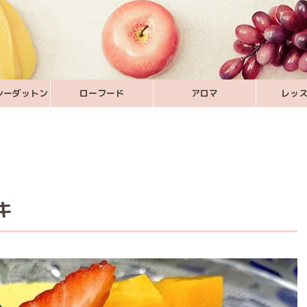
シーダットン
ローフード
アロマ
レッ
キ