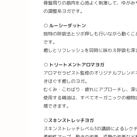
骨盤周りの筋肉を心地よく刺激して、ゆがみ
の調整系ヨガです。
○ ルーシーダットン
独特の呼吸法とツボ押しも行いながら動くこ
です。
癒しとリフレッシュを同時に味わえ呼吸も深
○ トリートメントアロマヨガ
アロマセラピスト監修のオリジナルブレンド
きほぐす癒しのヨガ。
むくみ・こわばり・疲れにアプローチし、深
使用する精油は、すべてオーガニックの植物
感できます。
○スキンストレッチヨガ
スキンストレッチレベル3の講師によるレク
柔軟性アップ、動きの改善、姿勢の改善など