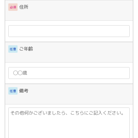
住所
必須
ご年齢
任意
備考
任意