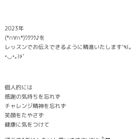
2023年
(*∩∀∩*)ﾜｸﾜｸ♪を
レッスンでお伝えできるように精進いたします‘٩꒰｡
•◡•｡꒱۶’
個人的には
感謝の気持ちを忘れず
チャレンジ精神を忘れず
笑顔をたやさず
健康に気をつけて