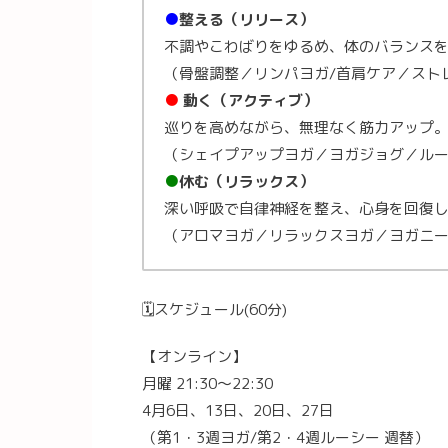
●
整える（リリース）
不調やこわばりをゆるめ、体のバランス
（骨盤調整／リンパヨガ/首肩ケア／スト
●
動く（アクティブ）
巡りを高めながら、無理なく筋力アップ
（シェイプアップヨガ／ヨガジョグ／ル
●
休む（リラックス）
深い呼吸で自律神経を整え、心身を回復
（アロマヨガ／リラックスヨガ／ヨガニ
🗓スケジュール(60分)
【オンライン】
月曜 21:30〜22:30
4月6日、13日、20日、27日
（第1・3週ヨガ/第2・4週ルーシー 週替）