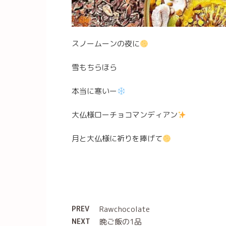
スノームーンの夜に
雪もちらほら
本当に寒いー
大仏様ローチョコマンディアン
月と大仏様に祈りを捧げて
PREV
Rawchocolate
NEXT
晩ご飯の1品