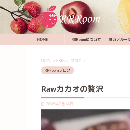
HOME
RRRoomについて
ヨガ／ルー
HOME
>
RRRoomブログ
>
RRRoomブログ
Rawカカオの贅沢
2026年2月14日