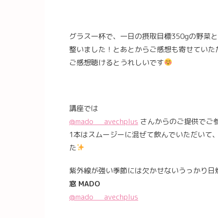
グラス一杯で、一日の摂取目標350gの野菜
整いました！とあとからご感想も寄せていた
ご感想聴けるとうれしいです
講座では
@mado___avechplus
さんからのご提供でご
1本はスムージーに混ぜて飲んでいただいて
た
紫外線が強い季節には欠かせないうっかり日
窓 MADO
@mado___avechplus