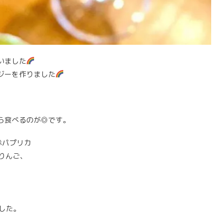
いました
ジーを作りました
ら食べるのが◎です。
赤パプリカ
りんご、
した。