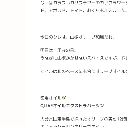
今回はカラフルカリフラワーのカリフラワー
ド、アボカド、トマト、おくらも加えました
今日のタレは、山椒オリーブ和風だれ。
明日は土用丑の日。
うなぎに山椒かかせないスパイスですが、ド
オイルは和のベースにも合うオリーブオイル
使用オイル
QLIVEオイルエクストラバージン
大分県国東半島で採れたオリーブの実を12時
キストラバージンオリーブオイル！