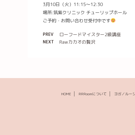
3月10日（火）11:15〜12:30
場所:筑紫クリニック チューリップホール
ご予約・お問い合わせ受付中です
PREV
ローフードマイスター2級講座
NEXT
Rawカカオの贅沢
HOME
RRRoomについて
ヨガ／ルー
© 2026 RRRoom(ルーム) ｜福岡のローフード・ロースイーツ・ヨガ教室